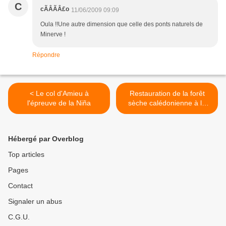
C
cÃÂÃÂ£o
11/06/2009 09:09
Oula !!Une autre dimension que celle des ponts naturels de
Minerve !
Répondre
< Le col d'Amieu à
Restauration de la forêt
l'épreuve de la Niña
sèche calédonienne à la
pointe Maa >
Hébergé par Overblog
Top articles
Pages
Contact
Signaler un abus
C.G.U.