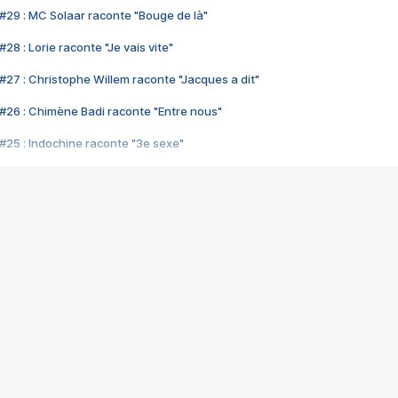
#29 : MC Solaar raconte "Bouge de là"
28 : Lorie raconte "Je vais vite"
#27 : Christophe Willem raconte "Jacques a dit"
#26 : Chimène Badi raconte "Entre nous"
#25 : Indochine raconte "3e sexe"
#24 : Zaho raconte "C'est chelou"
#23 : Patrick Bruel raconte "Au café des délices"
#22 : Kyo raconte "Le chemin"
#21 : Nolwenn Leroy raconte "Cassé"
#20 : Patrick Hernandez raconte "Born to be alive"
#19 : Lorie raconte "Près de moi"
#18 : Michael Jones raconte "A nos actes manqués" (avec Jean-Jacque