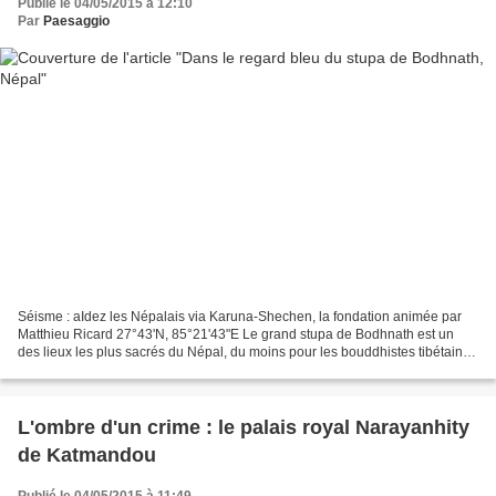
Publié le 04/05/2015 à 12:10
Par
Paesaggio
Séisme : aIdez les Népalais via Karuna-Shechen, la fondation animée par
Matthieu Ricard 27°43'N, 85°21'43"E Le grand stupa de Bodhnath est un
des lieux les plus sacrés du Népal, du moins pour les bouddhistes tibétains.
IUn stupa est la représentation...
L'ombre d'un crime : le palais royal Narayanhity
de Katmandou