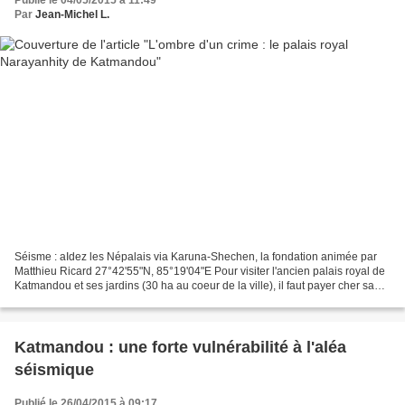
Publié le 04/05/2015 à 11:49
Par
Jean-Michel L.
Séisme : aIdez les Népalais via Karuna-Shechen, la fondation animée par
Matthieu Ricard 27°42'55"N, 85°19'04"E Pour visiter l'ancien palais royal de
Katmandou et ses jardins (30 ha au coeur de la ville), il faut payer cher sans
avoir même le droit de...
Katmandou : une forte vulnérabilité à l'aléa
séismique
Publié le 26/04/2015 à 09:17