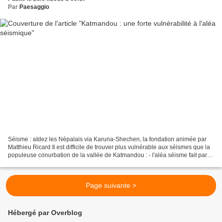
Par
Paesaggio
Séisme : aIdez les Népalais via Karuna-Shechen, la fondation animée par
Matthieu Ricard Il est difficile de trouver plus vulnérable aux séismes que la
populeuse conurbation de la vallée de Katmandou : - l'aléa séisme fait partie
de la vie d'un pays situé...
Page suivante >
Hébergé par Overblog