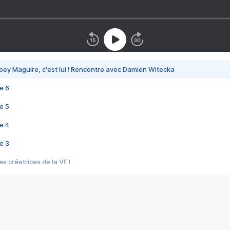
bey Maguire, c'est lui ! Rencontre avec Damien Witecka
e 6
e 5
e 4
e 3
s créatrices de la VF !
e 2
e 1
e Mektoub My Love arrive enfin ! Rencontre avec Shaïn Boumedine et Sal