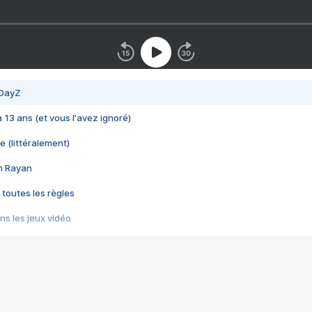
 DayZ
 a 13 ans (et vous l'avez ignoré)
e (littéralement)
im Rayan
 toutes les règles
s les jeux vidéo
us choquant de Rockstar ? - Le scandale BULLY
e plus moche de Steam
du RÊVE tourne au CAUCHEMAR