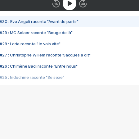
#30 : Eve Angeli raconte "Avant de partir"
#29 : MC Solaar raconte "Bouge de là"
28 : Lorie raconte "Je vais vite"
#27 : Christophe Willem raconte "Jacques a dit"
#26 : Chimène Badi raconte "Entre nous"
#25 : Indochine raconte "3e sexe"
#24 : Zaho raconte "C'est chelou"
#23 : Patrick Bruel raconte "Au café des délices"
#22 : Kyo raconte "Le chemin"
#21 : Nolwenn Leroy raconte "Cassé"
#20 : Patrick Hernandez raconte "Born to be alive"