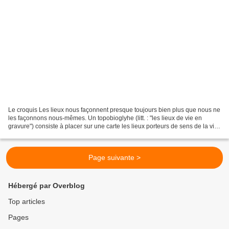
Le croquis Les lieux nous façonnent presque toujours bien plus que nous ne
les façonnons nous-mêmes. Un topobioglyhe (litt. : "les lieux de vie en
gravure") consiste à placer sur une carte les lieux porteurs de sens de la vie
d'une personne, de sa naissance...
Page suivante >
Hébergé par Overblog
Top articles
Pages