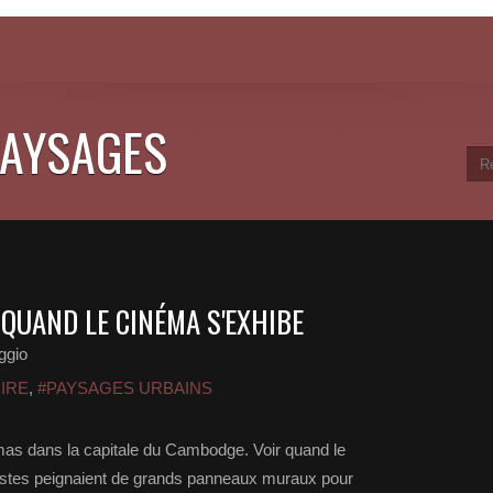
PAYSAGES
 QUAND LE CINÉMA S'EXHIBE
ggio
IRE
,
#PAYSAGES URBAINS
némas dans la capitale du Cambodge. Voir quand le
istes peignaient de grands panneaux muraux pour