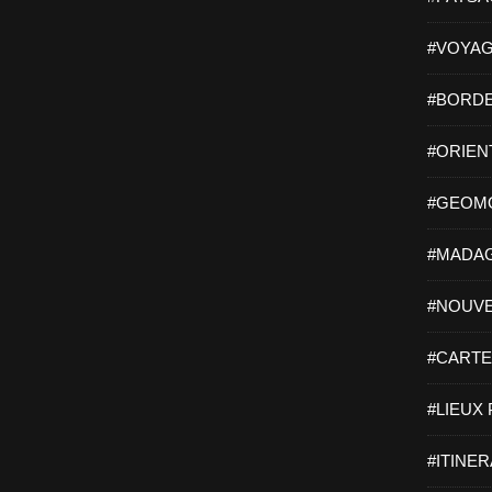
#VOYAG
#BORDE
#ORIEN
#GEOMO
#MADAG
#NOUVE
#CARTES
#LIEUX 
#ITINER