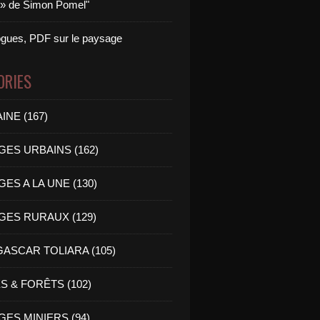
 » de Simon Pomel"
logues, PDF sur le paysage
ORIES
INE (167)
GES URBAINS (162)
ES A LA UNE (130)
GES RURAUX (129)
ASCAR TOLIARA (105)
S & FORÊTS (102)
ES MINIERS (94)