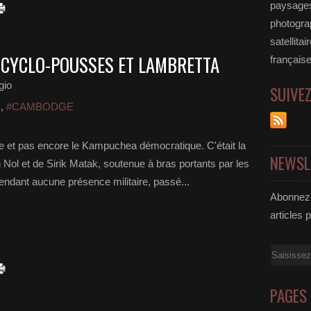
paysages
photograp
satellita
 CYCLO-POUSSES ET LAMBRETTA
française
gio
SUIVE
S
,
#CAMBODGE
 et pas encore le Kampuchea démocratique. C'était la
NEWSL
ol et de Sirik Matak, soutenue à bras portants par les
endant aucune présence militaire, passé...
Abonnez-
articles 
Email
PAGES