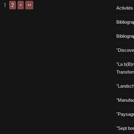
1
2
>
>>
Activités
Bibliogr
Bibliogr
"Discove
"La b(B)
Transfor
"Landsch
"Manufac
"Paysage
"Sept bo