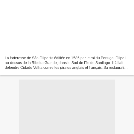
La forteresse de São Filipe fut édifiée en 1585 par le roi du Portugal Filipe I
au-dessus de la Ribeira Grande, dans le Sud de l'île de Santiago. Il fallait
défendre Cidade Velha contre les pirates anglais et français. Sa restauration
a commencé en 1960...