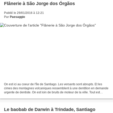
Flânerie à São Jorge dos Órgãos
Publié le 29/01/2016 à 12:21
Par
Paesaggio
On est ici au coeur de l'île de Santiago. Les versants sont abrupts. Et les
cimes des montagnes volcaniques ressemblent à une dentition en demande
urgente de dentiste. On est loin de bruits de moteur de la ville. Tout est
calme. On peut découvrir en pleine...
Le baobab de Darwin à Trindade, Santiago