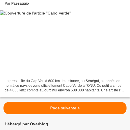
Par
Paesaggio
La presqu'île du Cap Vert à 600 km de distance, au Sénégal, a donné son
nom à ce pays devenu officiellement Cabo Verde à l'ONU. Ce petit archipel
de 4 033 km2 compte aujourd'hui environ 530 000 habitants. Une artiste l'a
fait un peu connaître : Cesaria...
Page suivante >
Hébergé par Overblog