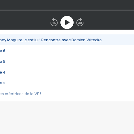
bey Maguire, c'est lui ! Rencontre avec Damien Witecka
e 6
e 5
e 4
e 3
s créatrices de la VF !
e 2
e 1
e Mektoub My Love arrive enfin ! Rencontre avec Shaïn Boumedine et Sal