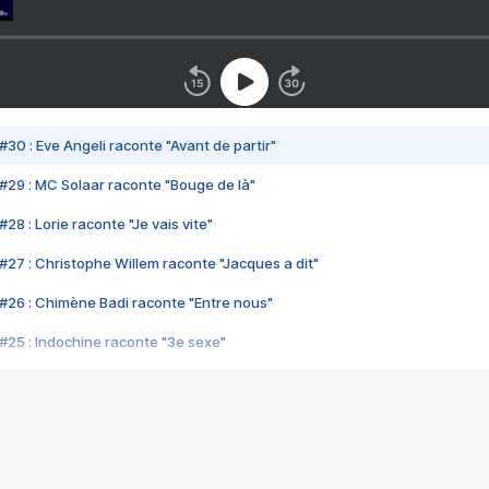
#30 : Eve Angeli raconte "Avant de partir"
#29 : MC Solaar raconte "Bouge de là"
28 : Lorie raconte "Je vais vite"
#27 : Christophe Willem raconte "Jacques a dit"
#26 : Chimène Badi raconte "Entre nous"
#25 : Indochine raconte "3e sexe"
#24 : Zaho raconte "C'est chelou"
#23 : Patrick Bruel raconte "Au café des délices"
#22 : Kyo raconte "Le chemin"