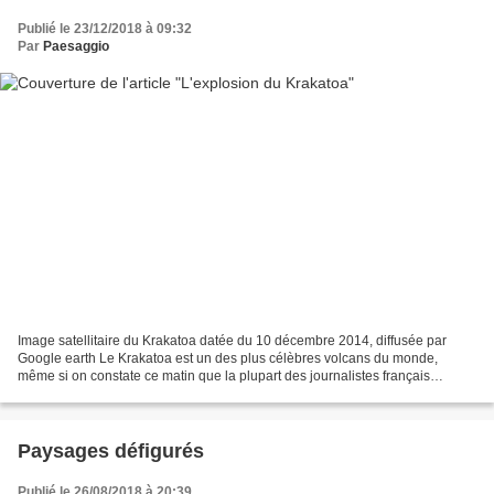
Publié le 23/12/2018 à 09:32
Par
Paesaggio
Image satellitaire du Krakatoa datée du 10 décembre 2014, diffusée par
Google earth Le Krakatoa est un des plus célèbres volcans du monde,
même si on constate ce matin que la plupart des journalistes français
l'ignorent. C'est en août 1883 que ce volcan...
Paysages défigurés
Publié le 26/08/2018 à 20:39