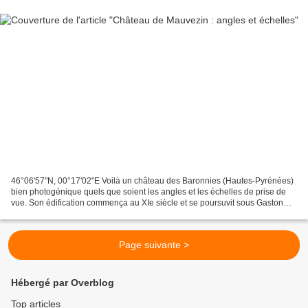
46°06'57"N, 00°17'02"E Voilà un château des Baronnies (Hautes-Pyrénées)
bien photogénique quels que soient les angles et les échelles de prise de
vue. Son édification commença au XIe siècle et se poursuvit sous Gaston
Fébus (XIVe siècle).Le village a...
Page suivante >
Hébergé par Overblog
Top articles