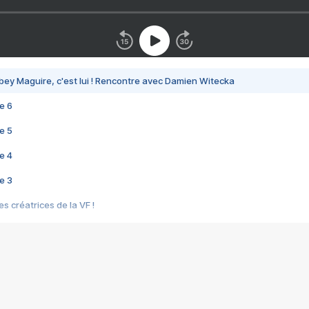
bey Maguire, c'est lui ! Rencontre avec Damien Witecka
e 6
e 5
e 4
e 3
s créatrices de la VF !
e 2
e 1
e Mektoub My Love arrive enfin ! Rencontre avec Shaïn Boumedine et Sal
i : après Toni en famille