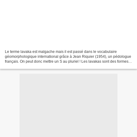
Le terme lavaka est malgache mais il est passé dans le vocabulaire
géomorphologique international grâce à Jean Riquier (1954), un pédologue
français. On peut donc mettre un S au pluriel ! Les lavakas sont des formes
d'érosion très spectaculaires, façonnées...