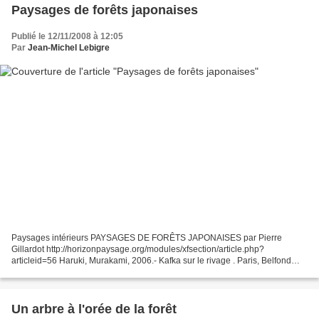
Paysages de forêts japonaises
Publié le 12/11/2008 à 12:05
Par
Jean-Michel Lebigre
Paysages intérieurs PAYSAGES DE FORÊTS JAPONAISES par Pierre
Gillardot http://horizonpaysage.org/modules/xfsection/article.php?
articleid=56 Haruki, Murakami, 2006.- Kafka sur le rivage . Paris, Belfond
Etranger, Littérature étrangère, 624 p. Traduit du...
Un arbre à l'orée de la forêt