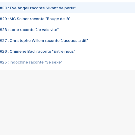
#30 : Eve Angeli raconte "Avant de partir"
#29 : MC Solaar raconte "Bouge de là"
28 : Lorie raconte "Je vais vite"
#27 : Christophe Willem raconte "Jacques a dit"
#26 : Chimène Badi raconte "Entre nous"
#25 : Indochine raconte "3e sexe"
#24 : Zaho raconte "C'est chelou"
#23 : Patrick Bruel raconte "Au café des délices"
#22 : Kyo raconte "Le chemin"
#21 : Nolwenn Leroy raconte "Cassé"
#20 : Patrick Hernandez raconte "Born to be alive"
#19 : Lorie raconte "Près de moi"