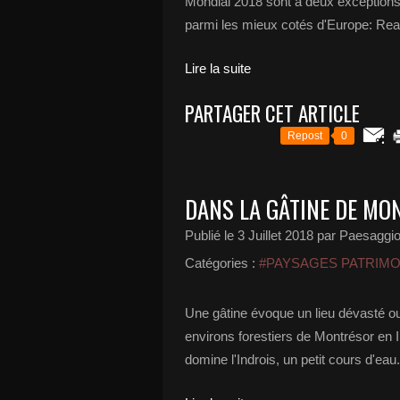
Mondial 2018 sont à deux exceptions 
parmi les mieux cotés d'Europe: Re
Lire la suite
PARTAGER CET ARTICLE
Repost
0
DANS LA GÂTINE DE MO
Publié le
3 Juillet 2018
par Paesaggi
Catégories :
#PAYSAGES PATRIM
Une gâtine évoque un lieu dévasté ou t
environs forestiers de Montrésor en I
domine l'Indrois, un petit cours d'eau.