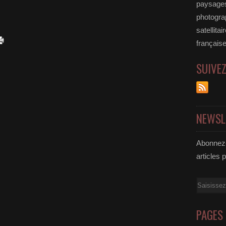
paysages
photograp
satellita
française
SUIVE
NEWSL
Abonnez-
articles 
Email
PAGES