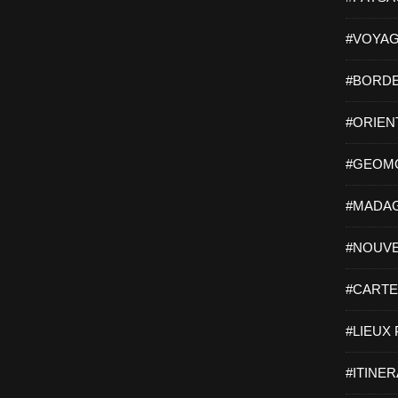
#VOYAG
#BORDE
#ORIEN
#GEOMO
#MADAG
#NOUVE
#CARTES
#LIEUX 
#ITINER