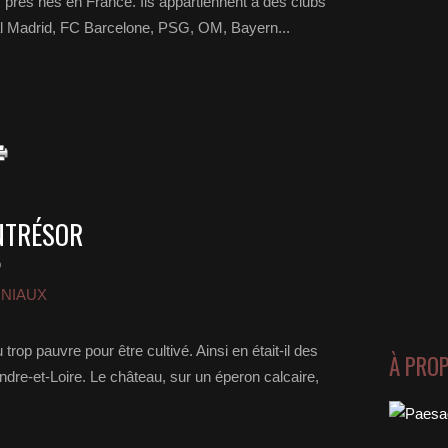
près nés en France. Ils appartiennent à des clubs
al Madrid, FC Barcelone, PSG, OM, Bayern...
NTRÉSOR
o
ONIAUX
rop pauvre pour être cultivé. Ainsi en était-il des
À PRO
ndre-et-Loire. Le château, sur un éperon calcaire,