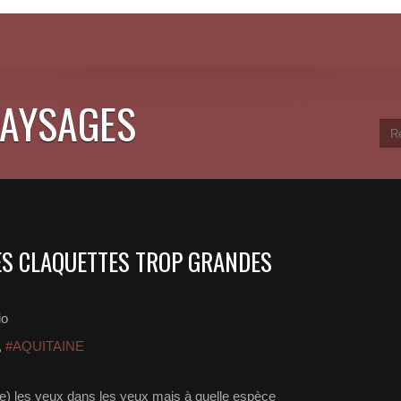
PAYSAGES
ES CLAQUETTES TROP GRANDES
io
,
#AQUITAINE
dae) les yeux dans les yeux mais à quelle espèce