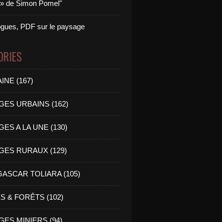
 » de Simon Pomel"
logues, PDF sur le paysage
ORIES
INE (167)
GES URBAINS (162)
ES A LA UNE (130)
GES RURAUX (129)
ASCAR TOLIARA (105)
S & FORÊTS (102)
ES MINIERS (94)