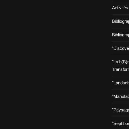
Activités
Bibliogr
Bibliogr
"Discove
"La b(B)
Transfor
"Landsch
"Manufac
"Paysage
"Sept bo