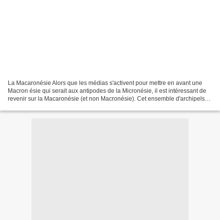
La Macaronésie Alors que les médias s'activent pour mettre en avant une
Macron ésie qui serait aux antipodes de la Micronésie, il est intéressant de
revenir sur la Macaronésie (et non Macronésie). Cet ensemble d'archipels
de l'Atlantique Nord se situe...