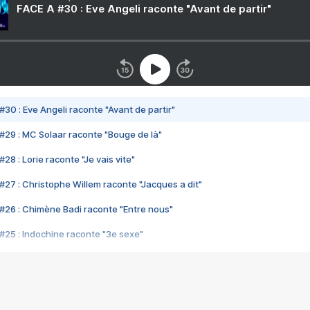
FACE A #30 : Eve Angeli raconte "Avant de partir"
#30 : Eve Angeli raconte "Avant de partir"
#29 : MC Solaar raconte "Bouge de là"
28 : Lorie raconte "Je vais vite"
#27 : Christophe Willem raconte "Jacques a dit"
#26 : Chimène Badi raconte "Entre nous"
#25 : Indochine raconte "3e sexe"
#24 : Zaho raconte "C'est chelou"
#23 : Patrick Bruel raconte "Au café des délices"
#22 : Kyo raconte "Le chemin"