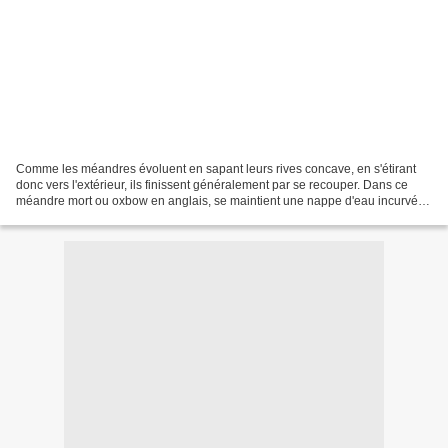
Comme les méandres évoluent en sapant leurs rives concave, en s'étirant
donc vers l'extérieur, ils finissent généralement par se recouper. Dans ce
méandre mort ou oxbow en anglais, se maintient une nappe d'eau incurvée :
un lac de méandre recoupé. En...