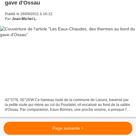
gave d'Ossau
Publié le 29/09/2011 à 16:12
Par
Jean-Michel L.
42°57'N, 00°26′W Ce hameau isolé de la commune de Laruns, traversé par
la petite route qui mène au col du Pourtalet, vit encaissé au fond de la vallée
d'Ossau. Par comparaison, Eaux-Bonnes, une proche voisine, a presque l'air
d'une ville. Sa célébrité...
Page suivante >