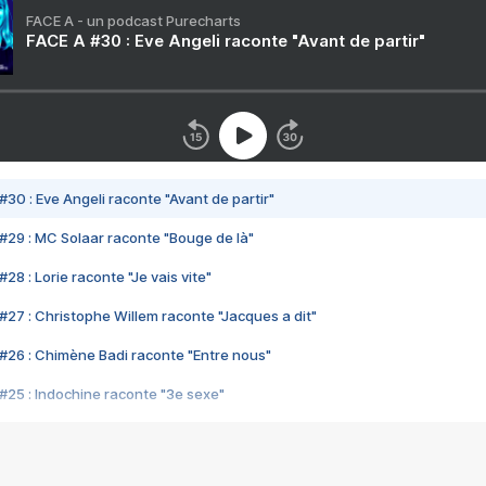
FACE A - un podcast Purecharts
FACE A #30 : Eve Angeli raconte "Avant de partir"
#30 : Eve Angeli raconte "Avant de partir"
#29 : MC Solaar raconte "Bouge de là"
28 : Lorie raconte "Je vais vite"
#27 : Christophe Willem raconte "Jacques a dit"
#26 : Chimène Badi raconte "Entre nous"
#25 : Indochine raconte "3e sexe"
#24 : Zaho raconte "C'est chelou"
#23 : Patrick Bruel raconte "Au café des délices"