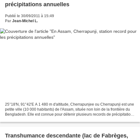
précipitations annuelles
Publié le 30/09/2011 à 15:49
Par
Jean-Michel L.
25°18′N, 91°42′E A 1 480 m d'altitude, Cherrapunjee ou Cherrapunji est une
petite ville (10 000 habitants) de l'Assam, située non loin de la frontière du
Bengladesh. Elle est connue pour détenir plusieurs records de précipitations
: moyenne annuelle (1971-90)...
Transhumance descendante (lac de Fabrèges,