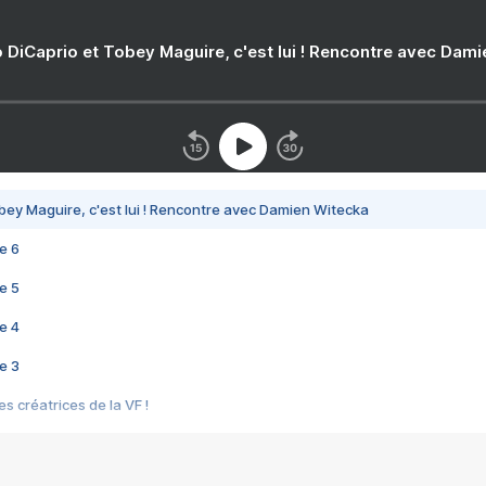
 DiCaprio et Tobey Maguire, c'est lui ! Rencontre avec Dam
bey Maguire, c'est lui ! Rencontre avec Damien Witecka
e 6
e 5
e 4
e 3
s créatrices de la VF !
e 2
e 1